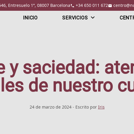
646, Entresuelo 1ª, 08007 Barcelona
+34 650 011 672
centro@nu
INICIO
SERVICIOS
CENT
y saciedad: ate
les de nuestro c
24 de marzo de 2024
- Escrito por
Iris