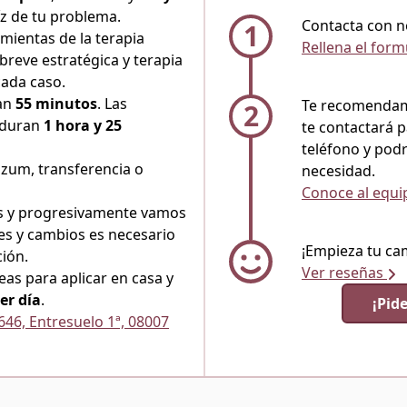
íz de tu problema.
Contacta con n
1
mientas de la terapia
Rellena el form
breve estratégica y terapia
cada caso.
ran
55 minutos
. Las
Te recomendamo
2
s duran
1 hora y 25
te contactará p
teléfono y podr
izum, transferencia o
necesidad.
Conoce al equ
 y progresivamente vamos
es y cambios es necesario
¡Empieza tu ca
ción.
Ver reseñas
eas para aplicar en casa y
er día
.
¡Pide
646, Entresuelo 1ª, 08007