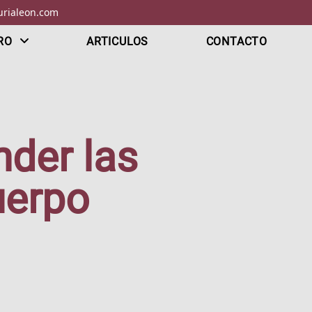
rialeon.com
RO
ARTICULOS
CONTACTO
nder las
uerpo