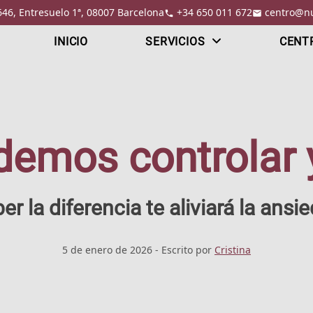
646, Entresuelo 1ª, 08007 Barcelona
+34 650 011 672
centro@nu
INICIO
SERVICIOS
CENT
demos controlar y
er la diferencia te aliviará la ansi
5 de enero de 2026
- Escrito por
Cristina