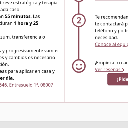
breve estratégica y terapia
cada caso.
ran
55 minutos
. Las
Te recomendamo
2
s duran
1 hora y 25
te contactará p
teléfono y podr
izum, transferencia o
necesidad.
Conoce al equ
 y progresivamente vamos
es y cambios es necesario
¡Empieza tu ca
ción.
Ver reseñas
eas para aplicar en casa y
er día
.
¡Pide
646, Entresuelo 1ª, 08007