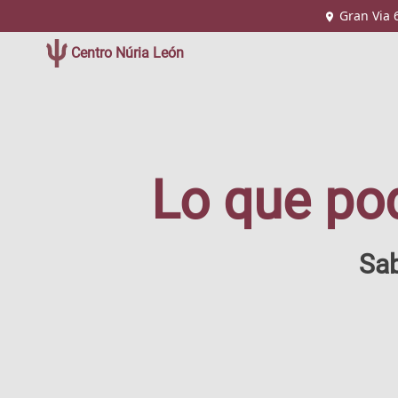
Gran Via 
Centro Núria León
Lo que po
Sab