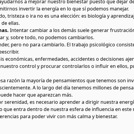
e ayudarnos a mejorar nuestro bienestar puesto que dejar de
itirnos invertir la energía en lo que sí podemos manejar.
o, tristeza o ira no es una elección: es biología y aprendi
de ellas.
nas.
Intentar cambiar a los demás suele generar frustraci
olar y, sobre todo, no podemos cambiarlos.
nder, pero no para cambiarlo. El trabajo psicológico consiste
escribir.
sis económicas, enfermedades, accidentes o decisiones ajen
uestro control y procurar controlarlos o influir en ellos,
 esa razón la mayoría de pensamientos que tenemos son invo
scientemente. A lo largo del día tenemos millones de pens
 puede hacer que aparezcan más.
r serenidad, es necesario aprender a dirigir nuestra energí
o que entra dentro de nuestra esfera de influencia en este 
erencias para poder vivir con más calma y bienestar.